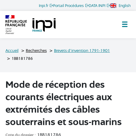
Inpi.fr
Portail Procédures
DATA INPI
English
Archives de l'INPI
Accueil
Recherches
Brevets d'invention 1791-1901
1BB181786
mode de réception des
courants électriques aux
extrémités des câbles
souterrains et sous-marins
1BB181786
Cote du dossier